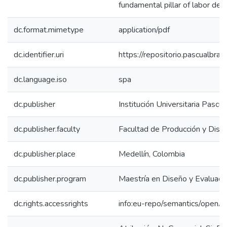
fundamental pillar of labor dem
dc.format.mimetype
application/pdf
dc.identifier.uri
https://repositorio.pascualbr
dc.language.iso
spa
dc.publisher
Institución Universitaria Pascu
dc.publisher.faculty
Facultad de Producción y Dise
dc.publisher.place
Medellín, Colombia
dc.publisher.program
Maestría en Diseño y Evaluaci
dc.rights.accessrights
info:eu-repo/semantics/openA