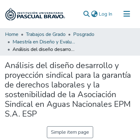
(current)
Log In
Communities & Collections
Home
Trabajos de Grado
Posgrado
Maestría en Diseño y Evaluación de Proyectos Regionales
All of DSpace
Análisis del diseño desarrollo y proyección sindical para la garantía de derechos laborales y la sostenibilidad de la Asociación Sindical en Aguas Nacionales EPM S.A. ESP
Statistics
Análisis del diseño desarrollo y
proyección sindical para la garantía
de derechos laborales y la
sostenibilidad de la Asociación
Sindical en Aguas Nacionales EPM
S.A. ESP
Simple item page