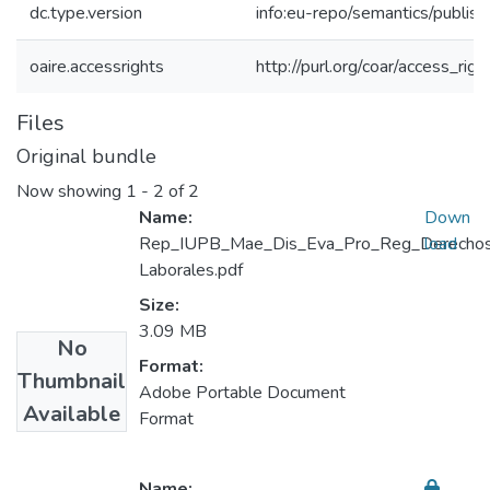
dc.type.version
info:eu-repo/semantics/publis
oaire.accessrights
http://purl.org/coar/access_rig
Files
Original bundle
Now showing
1 - 2 of 2
Name:
Down
Rep_IUPB_Mae_Dis_Eva_Pro_Reg_Derecho
load
Laborales.pdf
Size:
3.09 MB
No
Format:
Thumbnail
Adobe Portable Document
Available
Format
Name: