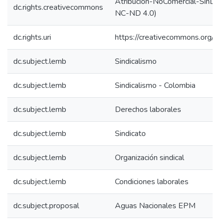
Atribución-NoComercial-SinDer
dc.rights.creativecommons
NC-ND 4.0)
dc.rights.uri
https://creativecommons.org/l
dc.subject.lemb
Sindicalismo
dc.subject.lemb
Sindicalismo - Colombia
dc.subject.lemb
Derechos laborales
dc.subject.lemb
Sindicato
dc.subject.lemb
Organización sindical
dc.subject.lemb
Condiciones laborales
dc.subject.proposal
Aguas Nacionales EPM