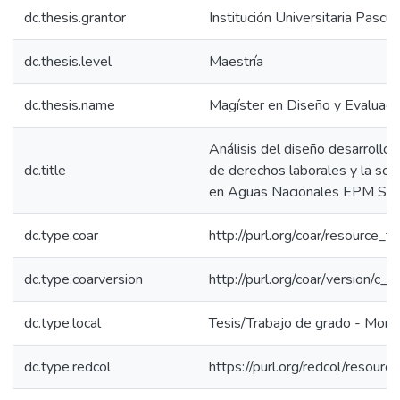
dc.thesis.grantor
Institución Universitaria Pascu
dc.thesis.level
Maestría
dc.thesis.name
Magíster en Diseño y Evaluaci
Análisis del diseño desarrollo y
dc.title
de derechos laborales y la sost
en Aguas Nacionales EPM S.A
dc.type.coar
http://purl.org/coar/resource_t
dc.type.coarversion
http://purl.org/coar/version/
dc.type.local
Tesis/Trabajo de grado - Monog
dc.type.redcol
https://purl.org/redcol/resour