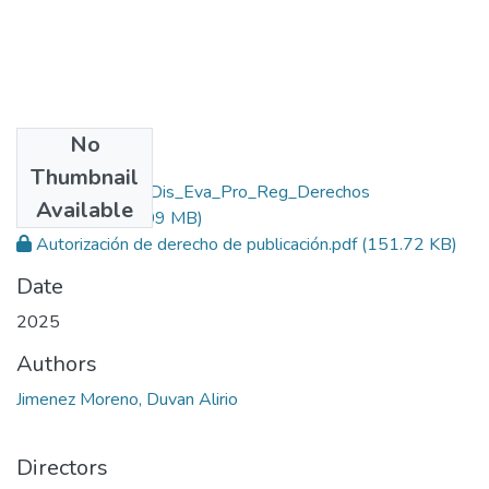
No
Files
Thumbnail
Rep_IUPB_Mae_Dis_Eva_Pro_Reg_Derechos
Available
Laborales.pdf
(3.09 MB)
Autorización de derecho de publicación.pdf
(151.72 KB)
Date
2025
Authors
Jimenez Moreno, Duvan Alirio
Directors