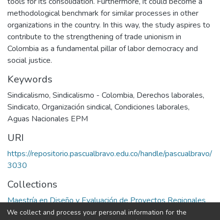
tools for its consolidation. Furthermore, it could become a
methodological benchmark for similar processes in other
organizations in the country. In this way, the study aspires to
contribute to the strengthening of trade unionism in
Colombia as a fundamental pillar of labor democracy and
social justice.
Keywords
Sindicalismo
,
Sindicalismo - Colombia
,
Derechos laborales
,
Sindicato
,
Organización sindical
,
Condiciones laborales
,
Aguas Nacionales EPM
URI
https://repositorio.pascualbravo.edu.co/handle/pascualbravo/
3030
Collections
Maestría en Diseño y Evaluación de Proyectos Regionales
We collect and process your personal information for the