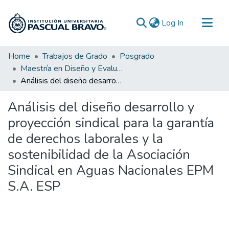
(current)
Log In
Communities & Collections
Home
Trabajos de Grado
Posgrado
Maestría en Diseño y Evaluación de Proyectos Regionales
All of DSpace
Análisis del diseño desarrollo y proyección sindical para la garantía de derechos laborales y la sostenibilidad de la Asociación Sindical en Aguas Nacionales EPM S.A. ESP
Statistics
Análisis del diseño desarrollo y
proyección sindical para la garantía
de derechos laborales y la
sostenibilidad de la Asociación
Sindical en Aguas Nacionales EPM
S.A. ESP