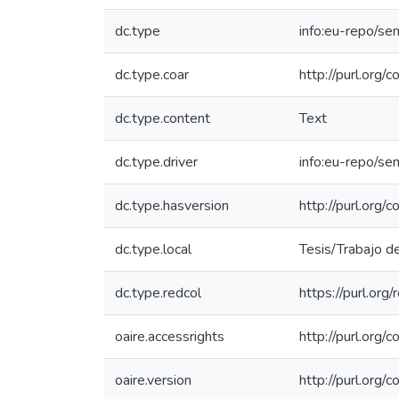
dc.type
info:eu-repo/se
dc.type.coar
http://purl.org/
dc.type.content
Text
dc.type.driver
info:eu-repo/s
dc.type.hasversion
http://purl.org
dc.type.local
Tesis/Trabajo d
dc.type.redcol
https://purl.org
oaire.accessrights
http://purl.org/
oaire.version
http://purl.org