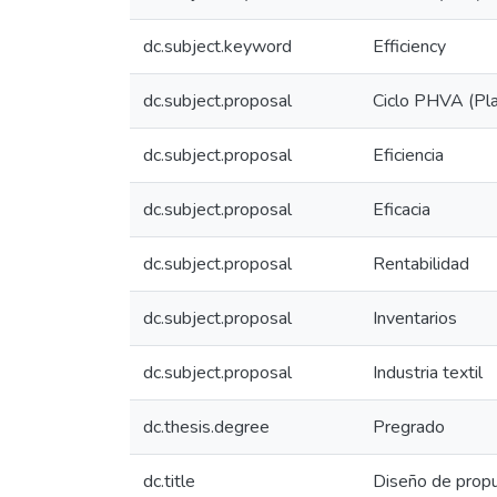
dc.subject.keyword
Efficiency
dc.subject.proposal
Ciclo PHVA (Plan
dc.subject.proposal
Eficiencia
dc.subject.proposal
Eficacia
dc.subject.proposal
Rentabilidad
dc.subject.proposal
Inventarios
dc.subject.proposal
Industria textil
dc.thesis.degree
Pregrado
dc.title
Diseño de propu