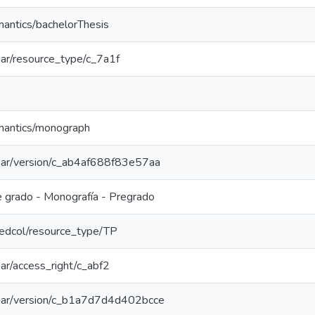
mantics/bachelorThesis
coar/resource_type/c_7a1f
emantics/monograph
/coar/version/c_ab4af688f83e57aa
e grado - Monografía - Pregrado
/redcol/resource_type/TP
coar/access_right/c_abf2
/coar/version/c_b1a7d7d4d402bcce