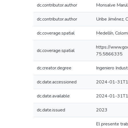
dc.contributor.author
Monsalve Marula
dc.contributor.author
Uribe Jiménez, C
dc.coverage.spatial
Medellín, Colom
https://www.
dc.coverage.spatial
75.5866335
dc.creator.degree
Ingeniero Industr
dc.date.accessioned
2024-01-31T1
dc.date.available
2024-01-31T1
dc.date.issued
2023
El presente trab