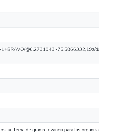
CUAL+BRAVO/@6.2731943,-75.5866332,19z/data=!4m5!3m4
os, un tema de gran relevancia para las organizaciones en busca d