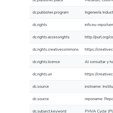
dc.publisher.place
Medellín, Colom
dc.publisher.program
Ingeniería Indust
dc.rights
info:eu-repo/s
dc.rights.accessrights
http://purl.org/
dc.rights.creativecommons
https://creativ
dc.rights.license
Al consultar y h
dc.rights.uri
https://creativ
dc.source
instname: Instit
dc.source
reponame: Reposi
dc.subject.keyword
PHVA Cycle (Pla