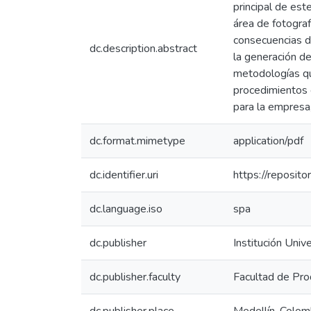
principal de est
área de fotograf
consecuencias de
dc.description.abstract
la generación de
metodologías que
procedimientos 
para la empresa,
dc.format.mimetype
application/pdf
dc.identifier.uri
https://reposit
dc.language.iso
spa
dc.publisher
Institución Univ
dc.publisher.faculty
Facultad de Pro