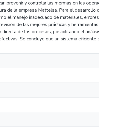
icar, prevenir y controlar las mermas en las operaciones diarias 
ura de la empresa Mattelsa. Para el desarrollo del trabajo se util
mo el manejo inadecuado de materiales, errores en la recepción y 
revisión de las mejores prácticas y herramientas disponibles para
directa de los procesos, posibilitando el análisis de información
 efectivas. Se concluye que un sistema eficiente de control de m
.