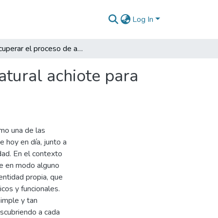
Log In
Recuperar el proceso de aplicación del colorante natural achiote para fibras de algodón
atural achiote para
omo una de las
 hoy en día, junto a
dad. En el contexto
uede en modo alguno
entidad propia, que
cos y funcionales.
simple y tan
escubriendo a cada