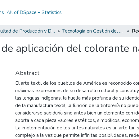
ns
All of DSpace
Statistics
Facultad de Producción y Diseño
Tecnología en Gestión del Diseño Textil y de Moda
de aplicación del colorante n
Abstract
El arte textil de los pueblos de América es reconocido c
máximas expresiones de su desarrollo cultural y constituye
las lenguas indígenas, la huella más profunda de su identi
de la manufactura textil, la función de la tintorería no p
considerarse sabiduría sino antes bien un elemento con id
aporta a cada pieza valores estéticos, simbólicos, económi
La implementación de los tintes naturales es un arte tan 
complejo a la vez que permite infinitas posibilidades, red