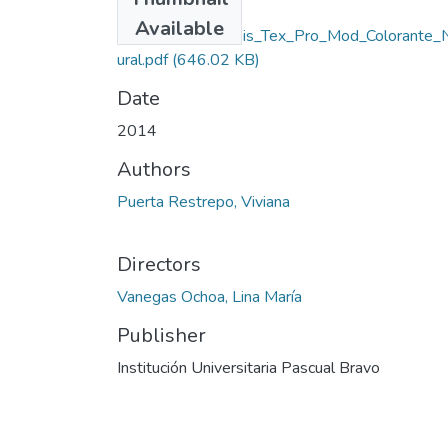
Available
Rep_IUPB_Tec_Dis_Tex_Pro_Mod_Colorante_
ural.pdf
(646.02 KB)
Date
2014
Authors
Puerta Restrepo, Viviana
Directors
Vanegas Ochoa, Lina María
Publisher
Institución Universitaria Pascual Bravo