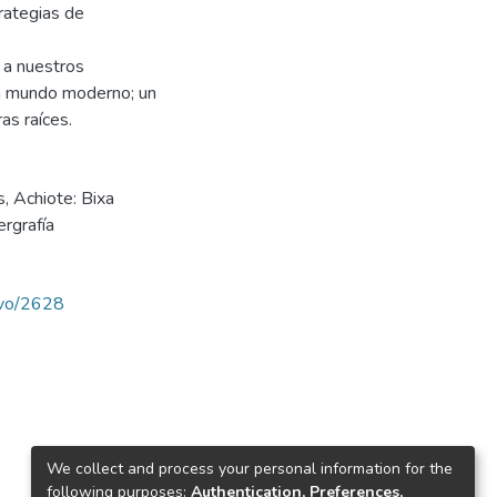
trategias de
 a nuestros
un mundo moderno; un
as raíces.
s
,
Achiote: Bixa
ergrafía
ravo/2628
We collect and process your personal information for the
following purposes:
Authentication, Preferences,