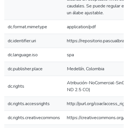
caudales. Se puede regular el 
un álabe ajustable.
dc.format.mimetype
application/pdf
dc.identifier.uri
https://repositorio.pascualbra
dc.language.iso
spa
dc.publisher.place
Medellín, Colombia
Atribución-NoComercial-SinDe
dc.rights
ND 2.5 CO)
dc.rights.accessrights
http://purl.org/coar/access_rig
dc.rights.creativecommons
https://creativecommons.org/l