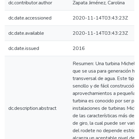
dc.contributor.author
Zapata Jiménez, Carolina
dc.date.accessioned
2020-11-14T03:43:23Z
dc.date.available
2020-11-14T03:43:23Z
dc.date.issued
2016
Resumen: Una turbina Michell-B
que se usa para generación hidr
transversal de agua. Este tipo
sencillo y de fácil construcción,
aprovechamientos a pequeña e
turbina es conocido por ser pe
dc.description.abstract
instalaciones de turbinas Mic
de las características más des
de giro, la cual puede ser vari
del rodete no depende estrict
alcanza un aceptable nivel de