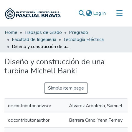
(current)
Log In
Communities & Collections
Home
Trabajos de Grado
Pregrado
Facultad de Ingeniería
Tecnología Eléctrica
All of DSpace
Diseño y construcción de una turbina Michell Banki
Statistics
Diseño y construcción de una
turbina Michell Banki
Simple item page
dc.contributor.advisor
Álvarez Arboleda, Samuel
dc.contributor.author
Barrera Cano, Yenn Ferney