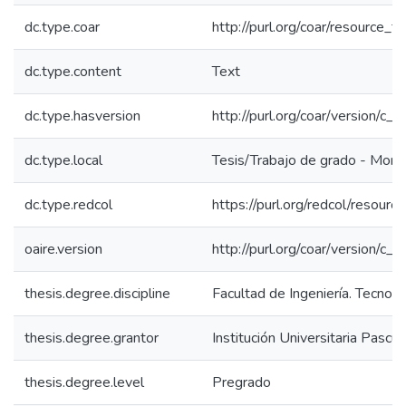
dc.type.coar
http://purl.org/coar/resource_t
dc.type.content
Text
dc.type.hasversion
http://purl.org/coar/version/
dc.type.local
Tesis/Trabajo de grado - Mono
dc.type.redcol
https://purl.org/redcol/resour
oaire.version
http://purl.org/coar/version/
thesis.degree.discipline
Facultad de Ingeniería. Tecnolo
thesis.degree.grantor
Institución Universitaria Pascu
thesis.degree.level
Pregrado