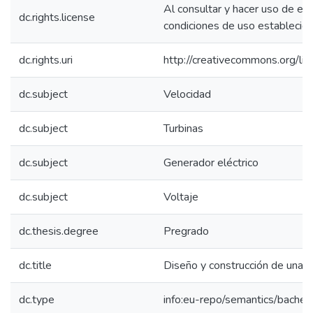
Al consultar y hacer uso de es
dc.rights.license
condiciones de uso establecida
dc.rights.uri
http://creativecommons.org/li
dc.subject
Velocidad
dc.subject
Turbinas
dc.subject
Generador eléctrico
dc.subject
Voltaje
dc.thesis.degree
Pregrado
dc.title
Diseño y construcción de una t
dc.type
info:eu-repo/semantics/bachel