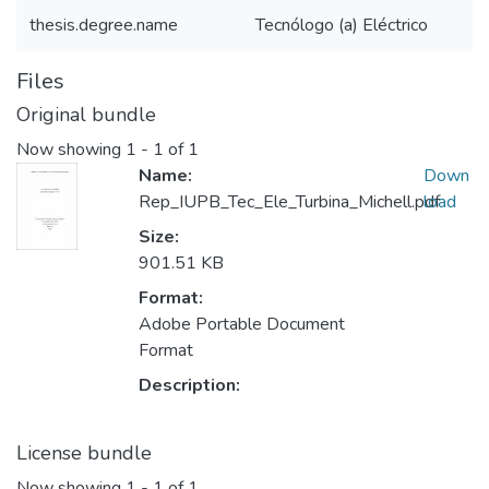
thesis.degree.name
Tecnólogo (a) Eléctrico
Files
Original bundle
Now showing
1 - 1 of 1
Name:
Down
Rep_IUPB_Tec_Ele_Turbina_Michell.pdf
load
Size:
901.51 KB
Format:
Adobe Portable Document
Format
Description:
License bundle
Now showing
1 - 1 of 1