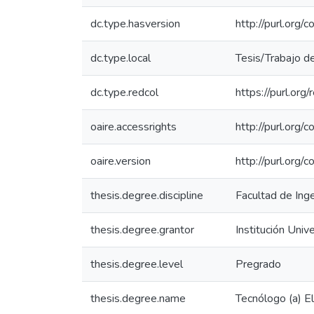
dc.type.hasversion
http://purl.org
dc.type.local
Tesis/Trabajo d
dc.type.redcol
https://purl.org
oaire.accessrights
http://purl.org/
oaire.version
http://purl.org
thesis.degree.discipline
Facultad de Inge
thesis.degree.grantor
Institución Univ
thesis.degree.level
Pregrado
thesis.degree.name
Tecnólogo (a) El