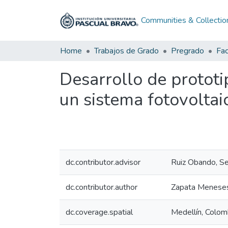
Communities & Collectio
Home
Trabajos de Grado
Pregrado
Fac
Desarrollo de prototi
un sistema fotovoltai
dc.contributor.advisor
Ruiz Obando, S
dc.contributor.author
Zapata Meneses
dc.coverage.spatial
Medellín, Colom