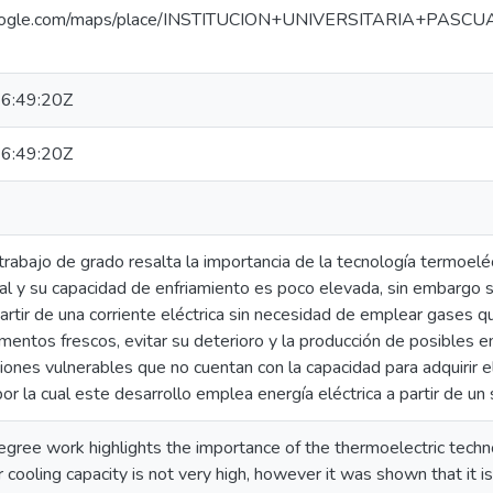
google.com/maps/place/INSTITUCION+UNIVERSITARIA+PAS
6:49:20Z
6:49:20Z
abajo de grado resalta la importancia de la tecnología termoeléct
neal y su capacidad de enfriamiento es poco elevada, sin embargo
partir de una corriente eléctrica sin necesidad de emplear gases q
imentos frescos, evitar su deterioro y la producción de posible
aciones vulnerables que no cuentan con la capacidad para adquiri
 por la cual este desarrollo emplea energía eléctrica a partir de un
egree work highlights the importance of the thermoelectric technol
r cooling capacity is not very high, however it was shown that it i