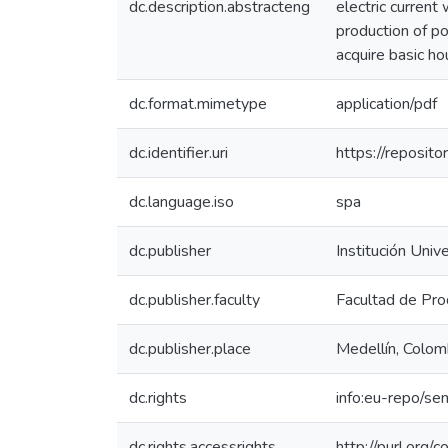
dc.description.abstracteng
electric current
production of po
acquire basic ho
dc.format.mimetype
application/pdf
dc.identifier.uri
https://reposit
dc.language.iso
spa
dc.publisher
Institución Univ
dc.publisher.faculty
Facultad de Pro
dc.publisher.place
Medellín, Colom
dc.rights
info:eu-repo/se
dc.rights.accessrights
http://purl.org/