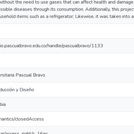
 without the need to use gases that can affect health and damage 
ssible diseases through its consumption. Additionally, this proj
usehold items such as a refrigerator; Likewise, it was taken into
orio.pascualbravo.edu.co/handle/pascualbravo/1133
ersitaria Pascual Bravo
ducción y Diseño
bia
mantics/closedAccess
coar/access_right/c_16ec