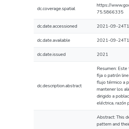
https://www.
dc.coverage.spatial
75.5866335
dc.date.accessioned
2021-09-24T1
dc.date.available
2021-09-24T1
dc.date.issued
2021
Resumen: Este tr
fija o patrón li
flujo térmico a 
dc.description.abstract
mantener los al
dirigido a pobl
eléctrica, razón
Abstract: This d
pattern and thei