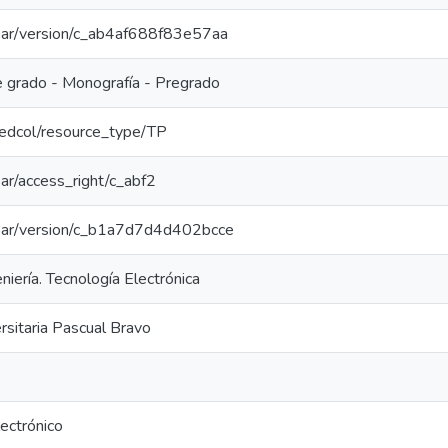
/coar/version/c_ab4af688f83e57aa
e grado - Monografía - Pregrado
/redcol/resource_type/TP
coar/access_right/c_abf2
/coar/version/c_b1a7d7d4d402bcce
niería. Tecnología Electrónica
ersitaria Pascual Bravo
ectrónico