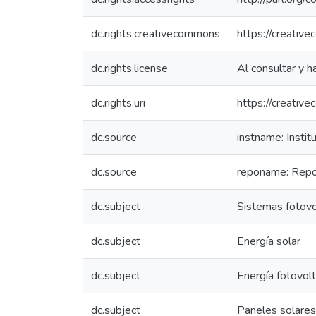
dc.rights.creativecommons
https://creativ
dc.rights.license
Al consultar y h
dc.rights.uri
https://creativ
dc.source
instname: Instit
dc.source
reponame: Reposi
dc.subject
Sistemas fotovo
dc.subject
Energía solar
dc.subject
Energía fotovolt
dc.subject
Paneles solares