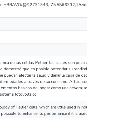
CUAL+BRAVO/@6.2731943,-75.5866332,19z/data=!4m5!3m4
rica de las celdas Peltier, las cuales son poco utilizadas en los
 se demostró que es posible potenciar su rendimiento si se utiliz
ue puedan afectar la salud y dañar la capa de ozono. El propósito
s enfermedades a través de su consumo. Adicionalmente se imple
r elementos básicos del hogar como una nevera; así mismo se tuv
 sistema fotovoltaico.
ogy of Peltier cells, which are little used in industrial refriger
s possible to enhance its performance if it is used properly, takin