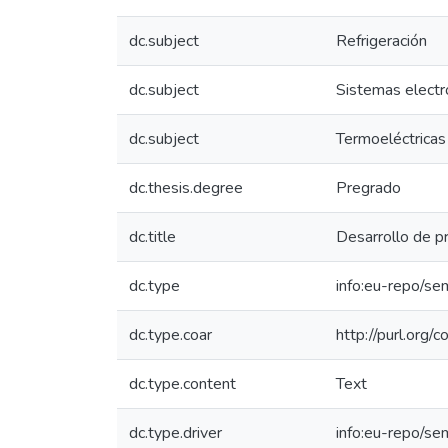
dc.subject
Refrigeración
dc.subject
Sistemas electr
dc.subject
Termoeléctricas
dc.thesis.degree
Pregrado
dc.title
Desarrollo de p
dc.type
info:eu-repo/se
dc.type.coar
http://purl.org/
dc.type.content
Text
dc.type.driver
info:eu-repo/s