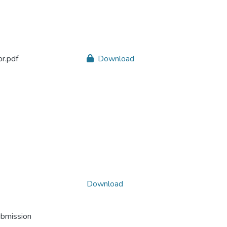
r.pdf
Download
Download
ubmission