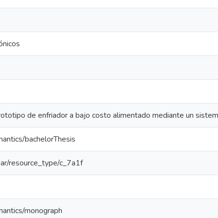
ónicos
rototipo de enfriador a bajo costo alimentado mediante un sistem
mantics/bachelorThesis
coar/resource_type/c_7a1f
emantics/monograph