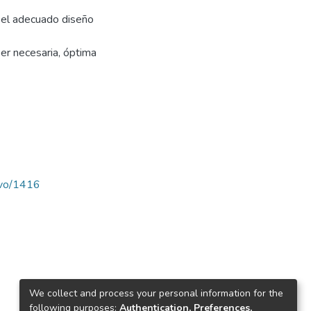
n el adecuado diseño
ser necesaria, óptima
ravo/1416
We collect and process your personal information for the
following purposes:
Authentication, Preferences,