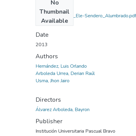
No
Files
Thumbnail
Rep_IUPB_Tec_Ele-Sendero_Alumbrado.pd
Available
(1.88 MB)
Date
2013
Authors
Hernández, Luis Orlando
Arboleda Urrea, Derian Raúl
Usma, Jhon Jairo
Directors
Álvarez Arboleda, Bayron
Publisher
Institución Universitaria Pascual Bravo