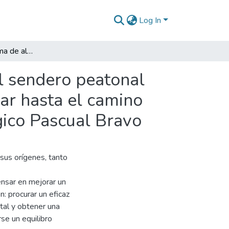
Log In
Diseño de un sistema de alumbrado público para el sendero peatonal que inicia desde la puerta principal entrada vehicular hasta el camino que conduce a la biblioteca en el Instituto Tecnológico Pascual Bravo
l sendero peatonal
lar hasta el camino
ógico Pascual Bravo
sus orígenes, tanto
nsar en mejorar un
: procurar un eficaz
tal y obtener una
rse un equilibro