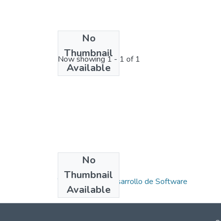
No
License bundle
Thumbnail
Now showing
1 - 1 of 1
Available
No
Collections
Thumbnail
Tecnología en Desarrollo de Software
Available