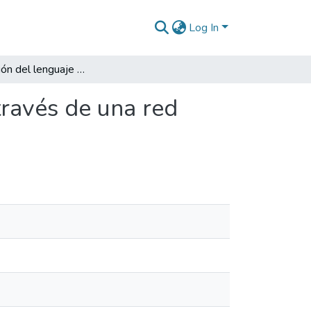
Log In
Identificación del lenguaje de señas para sordos a través de una red neuronal por medio de python
través de una red