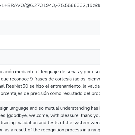
CUAL+BRAVO/@6.2731943,-75.5866332,19z/data=!4m5!3m4
ción mediante el lenguaje de señas y por eso ha sido difícil que
ue reconoce 9 frases de cortesía (adiós, bienvenido, con gusto, g
l ResNet50 se hizo el entrenamiento, la validación y las pruebas
 porcentajes de precisión como resultado del proceso de recono
gn language and so mutual understanding has been difficult to ach
es (goodbye, welcome, with pleasure, thank you, hello, sorry, pe
aining, validation and tests of the system were carried out to rec
on as a result of the recognition process in a range of 92% to 1