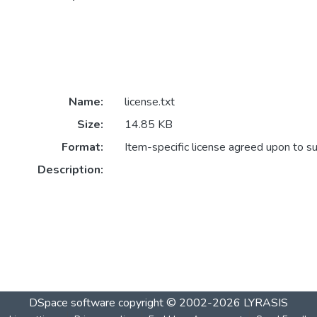
Name:
license.txt
Size:
14.85 KB
Format:
Item-specific license agreed upon to s
Description:
DSpace software
copyright © 2002-2026
LYRASIS