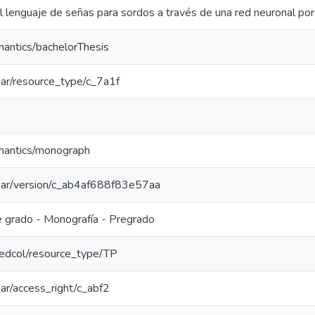
del lenguaje de señas para sordos a través de una red neuronal p
mantics/bachelorThesis
coar/resource_type/c_7a1f
emantics/monograph
/coar/version/c_ab4af688f83e57aa
e grado - Monografía - Pregrado
/redcol/resource_type/TP
coar/access_right/c_abf2