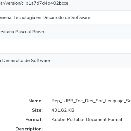
/coar/version/c_b1a7d7d4d402bcce
eniería. Tecnología en Desarrollo de Software
ersitaria Pascual Bravo
n Desarrollo de Software
Name:
Rep_IUPB_Tec_Des_Sof_Lenguaje_Se
Size:
431.82 KB
Format:
Adobe Portable Document Format
Description: