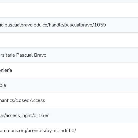
orio.pascualbravo.edu.co/handle/pascualbravo/1059
ersitaria Pascual Bravo
niería
bia
mantics/closedAccess
coar/access_right/c_16ec
ecommons.org/licenses/by-nc-nd/4.0/