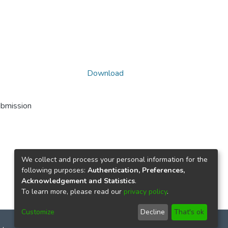
Download
ubmission
We collect and process your personal information for the
following purposes:
Authentication, Preferences,
Acknowledgement and Statistics
.
To learn more, please read our
privacy policy
.
Customize
Decline
That's ok