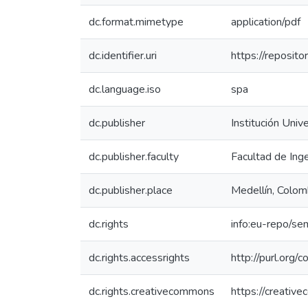
dc.format.mimetype
application/pdf
dc.identifier.uri
https://reposit
dc.language.iso
spa
dc.publisher
Institución Univ
dc.publisher.faculty
Facultad de Inge
dc.publisher.place
Medellín, Colom
dc.rights
info:eu-repo/se
dc.rights.accessrights
http://purl.org/
dc.rights.creativecommons
https://creativ