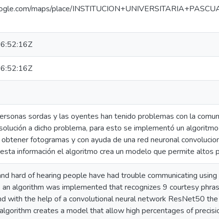
google.com/maps/place/INSTITUCION+UNIVERSITARIA+PAS
6:52:16Z
6:52:16Z
rsonas sordas y las oyentes han tenido problemas con la comunica
olución a dicho problema, para esto se implementó un algoritmo q
 obtener fotogramas y con ayuda de una red neuronal convoluciona
esta información el algoritmo crea un modelo que permite altos
nd hard of hearing people have had trouble communicating using si
is an algorithm was implemented that recognizes 9 courtesy phras
d with the help of a convolutional neural network ResNet50 the tr
 algorithm creates a model that allow high percentages of precisi