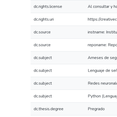
dc.rights.license
Al consultar y h
dc.rights.uri
https://creativ
dc.source
instname: Instit
dc.source
reponame: Reposi
dc.subject
Arneses de seg
dc.subject
Lenguaje de se
dc.subject
Redes neuronal
dc.subject
Python (Lengua
dc.thesis.degree
Pregrado