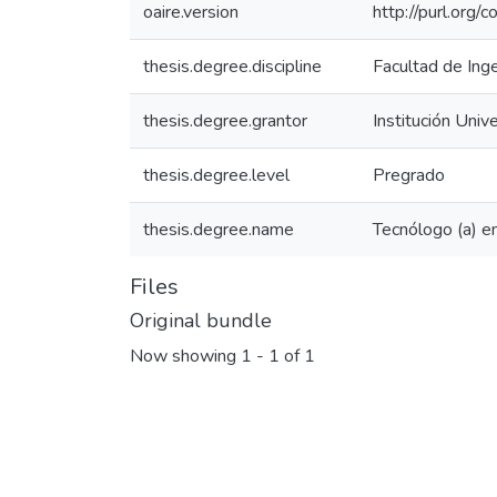
oaire.version
http://purl.org
thesis.degree.discipline
Facultad de Ing
thesis.degree.grantor
Institución Univ
thesis.degree.level
Pregrado
thesis.degree.name
Tecnólogo (a) e
Files
Original bundle
Now showing
1 - 1 of 1