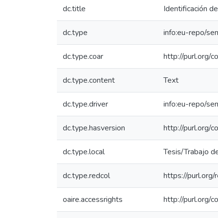
dc.title
Identificación 
dc.type
info:eu-repo/se
dc.type.coar
http://purl.org/
dc.type.content
Text
dc.type.driver
info:eu-repo/s
dc.type.hasversion
http://purl.org
dc.type.local
Tesis/Trabajo d
dc.type.redcol
https://purl.org
oaire.accessrights
http://purl.org/