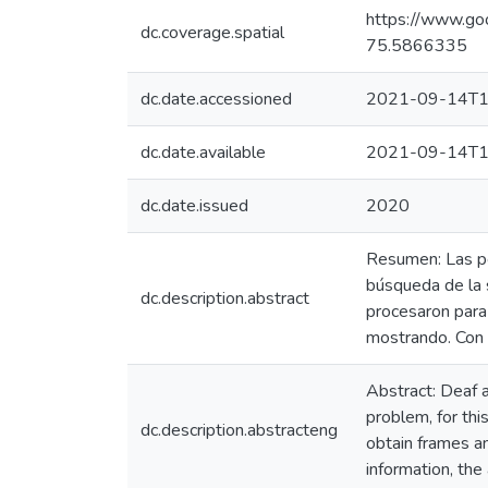
https://www.
dc.coverage.spatial
75.5866335
dc.date.accessioned
2021-09-14T1
dc.date.available
2021-09-14T1
dc.date.issued
2020
Resumen: Las pe
búsqueda de la s
dc.description.abstract
procesaron para
mostrando. Con 
Abstract: Deaf a
problem, for th
dc.description.abstracteng
obtain frames an
information, the