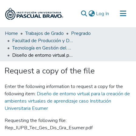
(current)
Log In
Communities & Collections
Home
Trabajos de Grado
Pregrado
Facultad de Producción y Diseño
All of DSpace
Tecnología en Gestión del Diseño Gráfico
Statistics
Diseño de entorno virtual para la creación de ambientes virtuales de aprendizaje caso Institución Universitaria Esumer
Request a copy of the file
Enter the following information to request a copy for the
following item:
Diseño de entorno virtual para la creación de
ambientes virtuales de aprendizaje caso Institución
Universitaria Esumer
Requesting the following file:
Rep_IUPB_Tec_Ges_Dis_Gra_Esumer.pdf