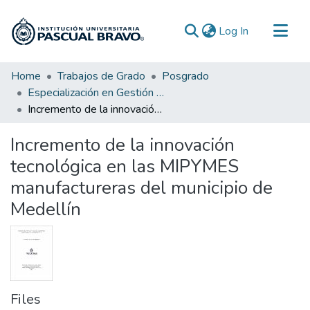
(current)
Log In
Communities & Collections
Home
Trabajos de Grado
Posgrado
Especialización en Gestión de Proyectos
All of DSpace
Incremento de la innovación tecnológica en las MIPYMES manufactureras del municipio de Medellín
Statistics
Incremento de la innovación
tecnológica en las MIPYMES
manufactureras del municipio de
Medellín
Files