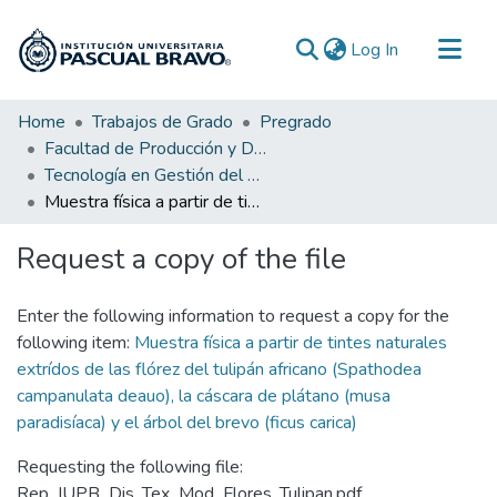
(current)
Log In
Communities & Collections
Home
Trabajos de Grado
Pregrado
Facultad de Producción y Diseño
All of DSpace
Tecnología en Gestión del Diseño Textil y de Moda
Statistics
Muestra física a partir de tintes naturales extrídos de las flórez del tulipán africano (Spathodea campanulata deauo), la cáscara de plátano (musa paradisíaca) y el árbol del brevo (ficus carica)
Request a copy of the file
Enter the following information to request a copy for the
following item:
Muestra física a partir de tintes naturales
extrídos de las flórez del tulipán africano (Spathodea
campanulata deauo), la cáscara de plátano (musa
paradisíaca) y el árbol del brevo (ficus carica)
Requesting the following file:
Rep_IUPB_Dis_Tex_Mod_Flores_Tulipan.pdf