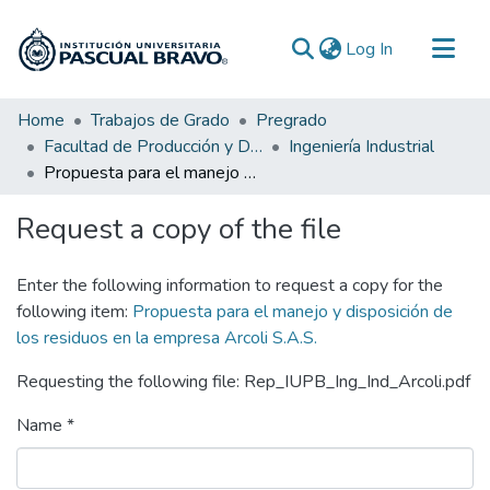
(current)
Log In
Communities & Collections
Home
Trabajos de Grado
Pregrado
Facultad de Producción y Diseño
Ingeniería Industrial
All of DSpace
Propuesta para el manejo y disposición de los residuos en la empresa Arcoli S.A.S.
Statistics
Request a copy of the file
Enter the following information to request a copy for the
following item:
Propuesta para el manejo y disposición de
los residuos en la empresa Arcoli S.A.S.
Requesting the following file: Rep_IUPB_Ing_Ind_Arcoli.pdf
Name *