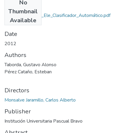
No
Files
Thumbnail
Rep_IUPB_Tec_Ele_Clasificador_Automático.pdf
Available
(734.44 KB)
Date
2012
Authors
Taborda, Gustavo Alonso
Pérez Cataño, Esteban
Directors
Monsalve Jaramillo, Carlos Alberto
Publisher
Institución Universitaria Pascual Bravo
Abstract