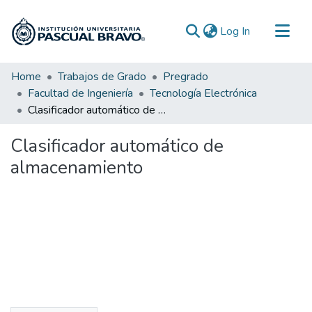
(current)
Log In
Communities & Collections
Home
Trabajos de Grado
Pregrado
Facultad de Ingeniería
Tecnología Electrónica
All of DSpace
Clasificador automático de almacenamiento
Statistics
Clasificador automático de
almacenamiento