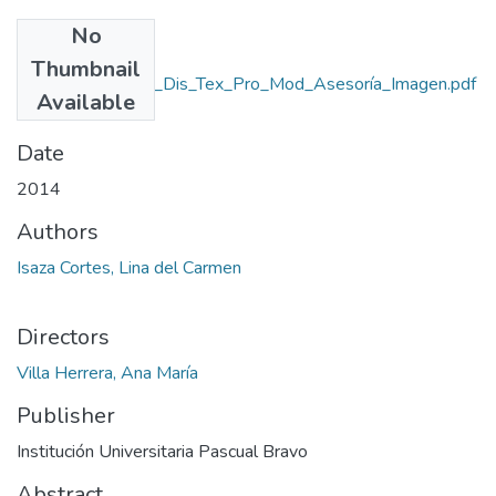
No
Files
Thumbnail
Rep_IUPB_Tec_Dis_Tex_Pro_Mod_Asesoría_Imagen.pdf
Available
(652.12 KB)
Date
2014
Authors
Isaza Cortes, Lina del Carmen
Directors
Villa Herrera, Ana María
Publisher
Institución Universitaria Pascual Bravo
Abstract