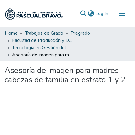
(current)
Log In
Communities & Collections
Home
Trabajos de Grado
Pregrado
Facultad de Producción y Diseño
All of DSpace
Tecnología en Gestión del Diseño Textil y de Moda
Statistics
Asesoría de imagen para madres cabezas de familia en estrato 1 y 2
Asesoría de imagen para madres
cabezas de familia en estrato 1 y 2