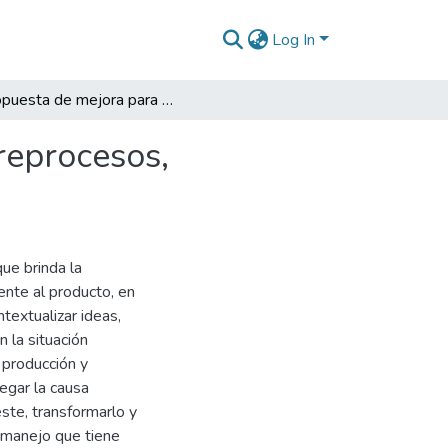
Log In
Propuesta de mejora para disminuir devoluciones, reprocesos, sobrecostos y desprecio en el proceso de empaque
reprocesos,
ue brinda la
ente al producto, en
textualizar ideas,
 la situación
 producción y
egar la causa
ste, transformarlo y
y manejo que tiene