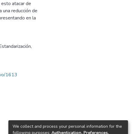
a esto atacar de
a una reducción de
presentando en la
Estandarización
,
ravo/1613
We collect and process your personal information for the
following purposes:
Authentication, Preferences,