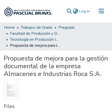
(current)
Log In
Communities & Collections
Home
Trabajos de Grado
Pregrado
Facultad de Producción y Diseño
All of DSpace
Tecnología en Producción Industrial
Statistics
Propuesta de mejora para la gestión documental de la empresa Almacenes e Industrias Roca S.A.
Propuesta de mejora para la gestión
documental de la empresa
Almacenes e Industrias Roca S.A.
Files