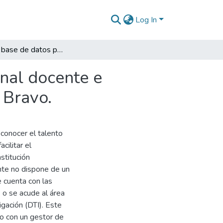
Log In
Gestor de base de datos para los CVLAC del personal docente e investigativo de la Institución Universitaria Pascual Bravo.
nal docente e
l Bravo.
 conocer el talento
cilitar el
stitución
nte no dispone de un
 cuenta con las
 o se acude al área
igación (DTI). Este
to con un gestor de