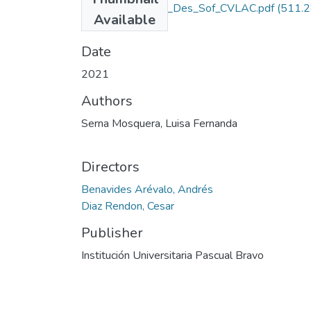
Rep_IUPB_Tec_Des_Sof_CVLAC.pdf
(511.
Available
KB)
Date
2021
Authors
Serna Mosquera, Luisa Fernanda
Directors
Benavides Arévalo, Andrés
Diaz Rendon, Cesar
Publisher
Institución Universitaria Pascual Bravo