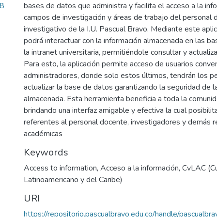
28
bases de datos que administra y facilita el acceso a la inf
campos de investigación y áreas de trabajo del personal 
investigativo de la I.U. Pascual Bravo. Mediante este aplic
podrá interactuar con la información almacenada en las b
la intranet universitaria, permitiéndole consultar y actualiz
Para esto, la aplicación permite acceso de usuarios conve
administradores, donde solo estos últimos, tendrán los p
actualizar la base de datos garantizando la seguridad de l
almacenada. Esta herramienta beneficia a toda la comunida
brindando una interfaz amigable y efectiva la cual posibili
referentes al personal docente, investigadores y demás re
académicas
Keywords
Access to information
,
Acceso a la información
,
CvLAC (Cu
Latinoamericano y del Caribe)
URI
https://repositorio.pascualbravo.edu.co/handle/pascualb