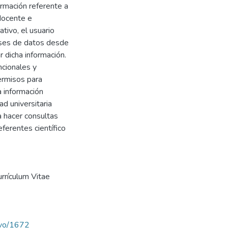
ormación referente a
docente e
ativo, el usuario
ases de datos desde
ar dicha información.
ncionales y
ermisos para
a información
d universitaria
ta hacer consultas
ferentes científico
rrículum Vitae
ravo/1672