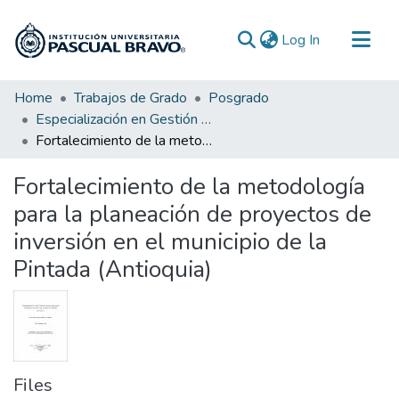
(current)
Log In
Communities & Collections
Home
Trabajos de Grado
Posgrado
Especialización en Gestión de Proyectos
All of DSpace
Fortalecimiento de la metodología para la planeación de proyectos de inversión en el municipio de la Pintada (Antioquia)
Statistics
Fortalecimiento de la metodología
para la planeación de proyectos de
inversión en el municipio de la
Pintada (Antioquia)
Files