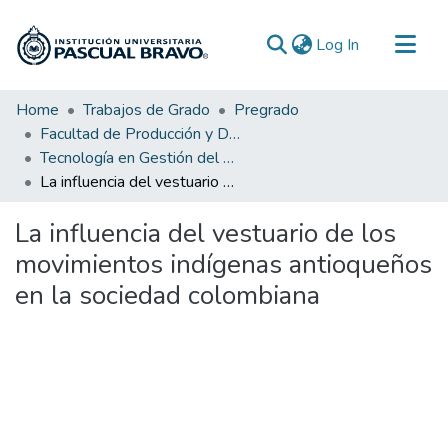
(current)
Log In
Communities & Collections
Home
Trabajos de Grado
Pregrado
Facultad de Producción y Diseño
All of DSpace
Tecnología en Gestión del Diseño Textil y de Moda
Statistics
La influencia del vestuario de los movimientos indígenas antioqueños en la sociedad colombiana
La influencia del vestuario de los
movimientos indígenas antioqueños
en la sociedad colombiana