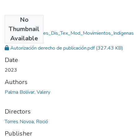
No
Files
Thumbnail
Rep_IUPB_Tec_Ges_Dis_Tex_Mod_Movimientos_Indigenas
Available
.pdf
(4.88 MB)
Autorización derecho de publicación.pdf
(327.43 KB)
Date
2023
Authors
Palma Bolívar, Valery
Directors
Torres Novoa, Roció
Publisher