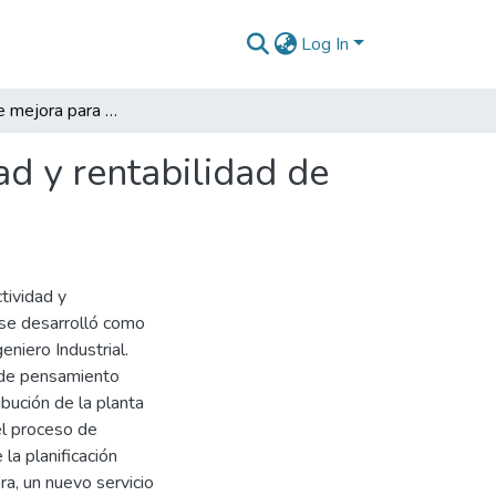
Log In
Propuesta de mejora para aumentar la productividad y rentabilidad de la Empresa Inversiones y Creaciones Rua
d y rentabilidad de
tividad y
 se desarrolló como
eniero Industrial.
 de pensamiento
bución de la planta
el proceso de
la planificación
a, un nuevo servicio