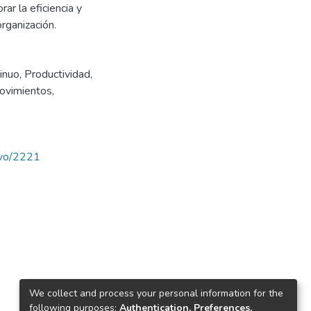
ar la eficiencia y
organización.
inuo
,
Productividad
,
ovimientos
,
ravo/2221
We collect and process your personal information for the
following purposes:
Authentication, Preferences,