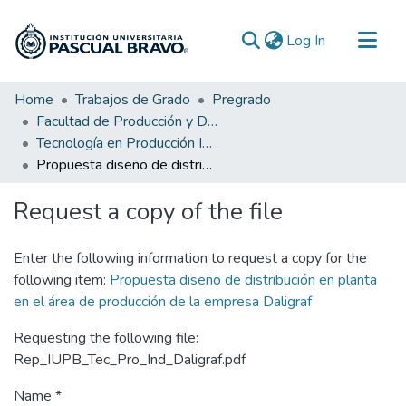
(current)
Log In
Communities & Collections
Home
Trabajos de Grado
Pregrado
Facultad de Producción y Diseño
All of DSpace
Tecnología en Producción Industrial
Statistics
Propuesta diseño de distribución en planta en el área de producción de la empresa Daligraf
Request a copy of the file
Enter the following information to request a copy for the
following item:
Propuesta diseño de distribución en planta
en el área de producción de la empresa Daligraf
Requesting the following file:
Rep_IUPB_Tec_Pro_Ind_Daligraf.pdf
Name *