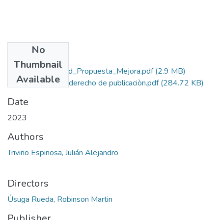
No
Files
Thumbnail
Rep_IUPB_Ing_Ind_Propuesta_Mejora.pdf
(2.9 MB)
Available
autorizaciòn de derecho de publicaciòn.pdf
(284.72 KB)
Date
2023
Authors
Triviño Espinosa, Julián Alejandro
Directors
Úsuga Rueda, Robinson Martin
Publisher