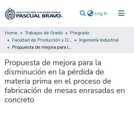
(current)
Log In
Communities & Collections
Home
Trabajos de Grado
Pregrado
Facultad de Producción y Diseño
Ingeniería Industrial
All of DSpace
Propuesta de mejora para la disminución en la pérdida de materia prima en el proceso de fabricación de mesas enrasadas en concreto
Statistics
Propuesta de mejora para la
disminución en la pérdida de
materia prima en el proceso de
fabricación de mesas enrasadas en
concreto