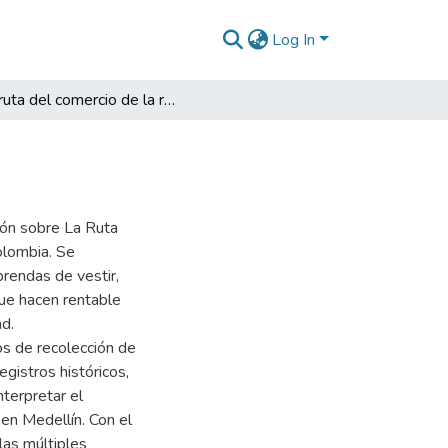
Log In
La ruta del comercio de la ropa usada en Medellín
ión sobre La Ruta
olombia. Se
prendas de vestir,
que hacen rentable
d.
os de recolección de
egistros históricos,
nterpretar el
en Medellín. Con el
las múltiples