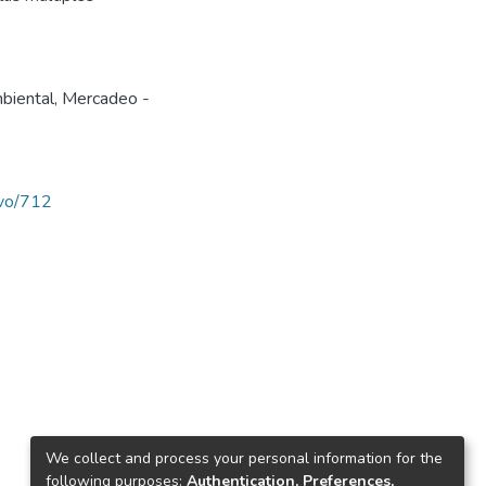
mbiental
,
Mercadeo -
avo/712
We collect and process your personal information for the
following purposes:
Authentication, Preferences,