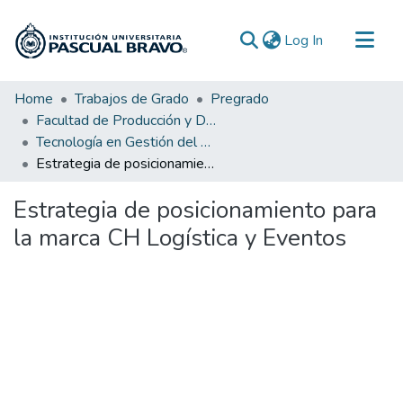
(current)
Log In
Communities & Collections
Home
Trabajos de Grado
Pregrado
Facultad de Producción y Diseño
All of DSpace
Tecnología en Gestión del Diseño Gráfico
Statistics
Estrategia de posicionamiento para la marca CH Logística y Eventos
Estrategia de posicionamiento para
la marca CH Logística y Eventos