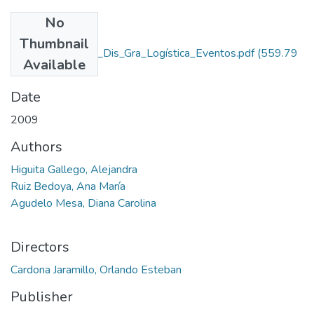
No
Files
Thumbnail
Rep_IUPB_Tec_Dis_Gra_Logística_Eventos.pdf
(559.79
Available
KB)
Date
2009
Authors
Higuita Gallego, Alejandra
Ruiz Bedoya, Ana María
Agudelo Mesa, Diana Carolina
Directors
Cardona Jaramillo, Orlando Esteban
Publisher