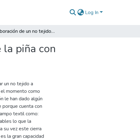
Log In
Elaboración de un no tejido a partir de la corona de la piña con protección para los rayos UV
 la piña con
r un no tejido a
 en el momento como
ón le han dado algún
ie porque cuenta con
campo textil como:
ables lo que la
a su vez este cierra
 es la gran capacidad