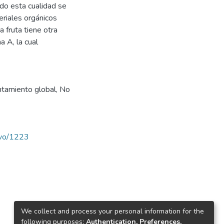
ndo esta cualidad se
eriales orgánicos
 fruta tiene otra
a A, la cual
ntamiento global
,
No
ravo/1223
We collect and process your personal information for the
following purposes:
Authentication, Preferences,