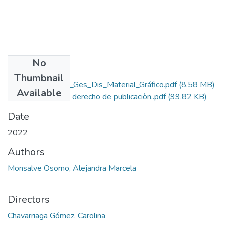
No
Files
Thumbnail
Rep_IUPB_Tec_Ges_Dis_Material_Gráfico.pdf
(8.58 MB)
Available
Autorizaciòn de derecho de publicaciòn..pdf
(99.82 KB)
Date
2022
Authors
Monsalve Osorno, Alejandra Marcela
Directors
Chavarriaga Gómez, Carolina