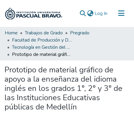
(current)
Log In
Communities & Collections
Home
Trabajos de Grado
Pregrado
Facultad de Producción y Diseño
All of DSpace
Tecnología en Gestión del Diseño Gráfico
Statistics
Prototipo de material gráfico de apoyo a la enseñanza del idioma inglés en los grados 1°, 2° y 3° de las Instituciones Educativas públicas de Medellín
Prototipo de material gráfico de
apoyo a la enseñanza del idioma
inglés en los grados 1°, 2° y 3° de
las Instituciones Educativas
públicas de Medellín