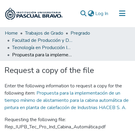
(current)
Log In
Communities & Collections
Home
Trabajos de Grado
Pregrado
Facultad de Producción y Diseño
All of DSpace
Tecnología en Producción Industrial
Statistics
Propuesta para la implementación de un tiempo mínimo de alistamiento para la cabina automática de pintura en planta de calefacción de Industrias HACEB S. A.
Request a copy of the file
Enter the following information to request a copy for the
following item:
Propuesta para la implementación de un
tiempo mínimo de alistamiento para la cabina automática de
pintura en planta de calefacción de Industrias HACEB S. A.
Requesting the following file:
Rep_IUPB_Tec_Pro_Ind_Cabina_Automática.pdf