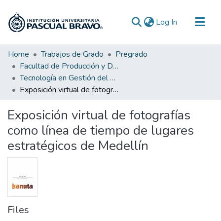
(current)
Log In
Communities & Collections
Home
Trabajos de Grado
Pregrado
Facultad de Producción y Diseño
All of DSpace
Tecnología en Gestión del Diseño Gráfico
Statistics
Exposición virtual de fotografías como línea de tiempo de lugares estratégicos de Medellín
Exposición virtual de fotografías
como línea de tiempo de lugares
estratégicos de Medellín
Files