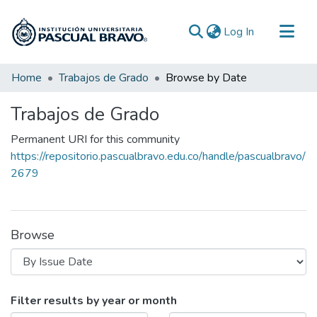
(current)
Log In
Communities & Collections
Home
Trabajos de Grado
Browse by Date
All of DSpace
Trabajos de Grado
Permanent URI for this community
https://repositorio.pascualbravo.edu.co/handle/pascualbravo/
2679
Browse
Browsing Trabajos de Grado by Issue
Filter results by year or month