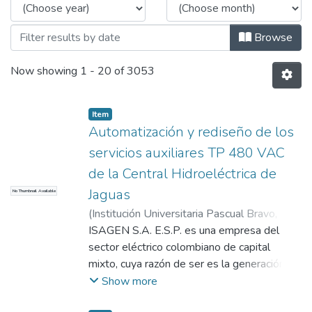
Browse
Now showing
1 - 20 of 3053
Item
Automatización y rediseño de los
servicios auxiliares TP 480 VAC
de la Central Hidroeléctrica de
Jaguas
No Thumbnail Available
(
Institución Universitaria Pascual Bravo
,
2003
ISAGEN S.A. E.S.P. es una empresa del
)
Ríos Ramírez, Gerardo
;
Yarce Ruiz,
Mario Javier
sector eléctrico colombiano de capital
mixto, cuya razón de ser es la generación y
comercialización de energía. La central
Show more
hidroeléctrica de Jaguas, propiedad de