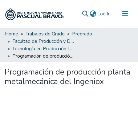
(current)
Log In
Communities & Collections
Home
Trabajos de Grado
Pregrado
Facultad de Producción y Diseño
All of DSpace
Tecnología en Producción Industrial
Statistics
Programación de producción planta metalmecánica del Ingeniox
Programación de producción planta
metalmecánica del Ingeniox