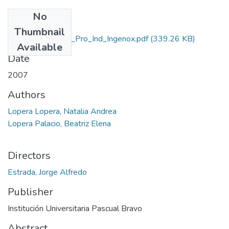
No
Files
Thumbnail
Rep_IUPB_Tec_Pro_Ind_Ingenox.pdf
(339.26 KB)
Available
Date
2007
Authors
Lopera Lopera, Natalia Andrea
Lopera Palacio, Beatriz Elena
Directors
Estrada, Jorge Alfredo
Publisher
Institución Universitaria Pascual Bravo
Abstract