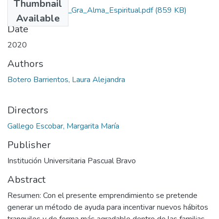
Thumbnail
Rep_IUPB_Dis_Gra_Alma_Espiritual.pdf
(859 KB)
Available
Date
2020
Authors
Botero Barrientos, Laura Alejandra
Directors
Gallego Escobar, Margarita María
Publisher
Institución Universitaria Pascual Bravo
Abstract
Resumen: Con el presente emprendimiento se pretende
generar un método de ayuda para incentivar nuevos hábitos
tranquilos y de forma más agradable dentro de las familias