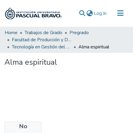
(current)
Log In
Communities & Collections
Home
Trabajos de Grado
Pregrado
Facultad de Producción y Diseño
All of DSpace
Tecnología en Gestión del Diseño Gráfico
Alma espiritual
Statistics
Alma espiritual
No
Files