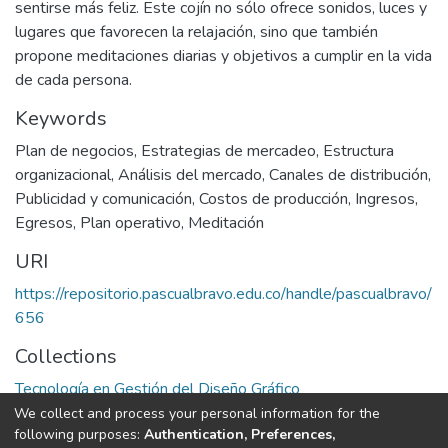
sentirse más feliz. Este cojín no sólo ofrece sonidos, luces y
lugares que favorecen la relajación, sino que también
propone meditaciones diarias y objetivos a cumplir en la vida
de cada persona.
Keywords
Plan de negocios
,
Estrategias de mercadeo
,
Estructura
organizacional
,
Análisis del mercado
,
Canales de distribución
,
Publicidad y comunicación
,
Costos de producción
,
Ingresos
,
Egresos
,
Plan operativo
,
Meditación
URI
https://repositorio.pascualbravo.edu.co/handle/pascualbravo/
656
Collections
Tecnología en Gestión del Diseño Gráfico
We collect and process your personal information for the
Full item page
following purposes:
Authentication, Preferences,