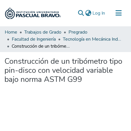
(current)
Log In
Communities & Collections
Home
Trabajos de Grado
Pregrado
Facultad de Ingeniería
Tecnología en Mecánica Industrial
All of DSpace
Construcción de un tribómetro tipo pin-disco con velocidad variable bajo norma ASTM G99
Statistics
Construcción de un tribómetro tipo
pin-disco con velocidad variable
bajo norma ASTM G99