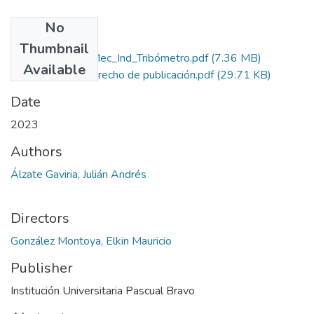
No
Files
Thumbnail
Rep_IUPB_Tec_Mec_Ind_Tribómetro.pdf
(7.36 MB)
Available
Autorización derecho de publicación.pdf
(29.71 KB)
Date
2023
Authors
Álzate Gaviria, Julián Andrés
Directors
González Montoya, Elkin Mauricio
Publisher
Institución Universitaria Pascual Bravo