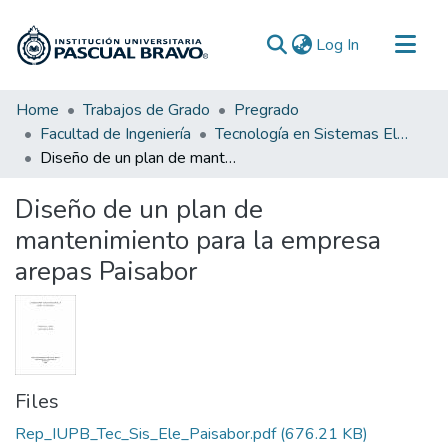
(current)
Log In
Communities & Collections
Home
Trabajos de Grado
Pregrado
Facultad de Ingeniería
Tecnología en Sistemas Electromecánicos
All of DSpace
Diseño de un plan de mantenimiento para la empresa arepas Paisabor
Statistics
Diseño de un plan de
mantenimiento para la empresa
arepas Paisabor
Files
Rep_IUPB_Tec_Sis_Ele_Paisabor.pdf
(676.21 KB)