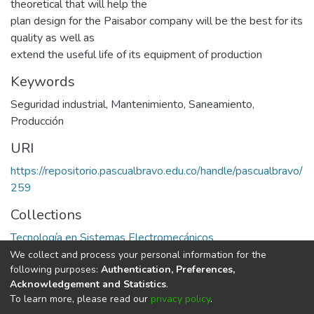
theoretical that will help the
plan design for the Paisabor company will be the best for its
quality as well as
extend the useful life of its equipment of production
Keywords
Seguridad industrial
,
Mantenimiento
,
Saneamiento
,
Producción
URI
https://repositorio.pascualbravo.edu.co/handle/pascualbravo/
259
Collections
Tecnología en Sistemas Electromecánicos
We collect and process your personal information for the
Full item page
following purposes:
Authentication, Preferences,
Acknowledgement and Statistics
.
To learn more, please read our
privacy policy
.
DSpace software
copyright © 2002-2026
LYRASIS