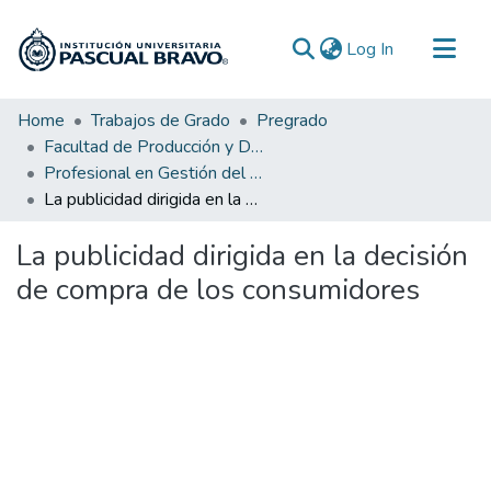
(current)
Log In
Communities & Collections
Home
Trabajos de Grado
Pregrado
Facultad de Producción y Diseño
All of DSpace
Profesional en Gestión del Diseño
Statistics
La publicidad dirigida en la decisión de compra de los consumidores
La publicidad dirigida en la decisión
de compra de los consumidores