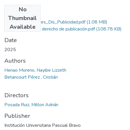
No
Files
Thumbnail
Rep_IUPB_Pro_Ges_Dis_Publicidad.pdf
(1.08 MB)
Available
Autorización de derecho de publicación.pdf
(108.78 KB)
Date
2025
Authors
Henao Moreno, Nayibe Lizzeth
Betancourt Pérez , Cristián
Directors
Posada Ruiz, Milton Adrián
Publisher
Institución Universitaria Pascual Bravo