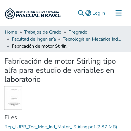
(current)
Log In
Communities & Collections
Home
Trabajos de Grado
Pregrado
Facultad de Ingeniería
Tecnología en Mecánica Industrial
All of DSpace
Fabricación de motor Stirling tipo alfa para estudio de variables en laboratorio
Statistics
Fabricación de motor Stirling tipo
alfa para estudio de variables en
laboratorio
Files
Rep_IUPB_Tec_Mec_Ind_Motor_ Stirling.pdf
(2.87 MB)