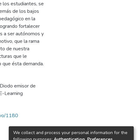
 los estudiantes, se
demás de los bajos
 pedagógico en la
logrando fortalecer
los a ser autónomos y
otivo, que la rama
nto de nuestra
cturas que le
co que ésta demanda.
Diodo emisor de
E-Learning
ravo/1180
We collect and process your personal information for the
following purposes:
Authentication, Preferences,