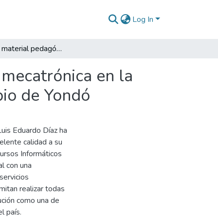
Log In
Diseño de material pedagógico sobre principios de mecatrónica en la Institución Educativa Luis Eduardo Díaz del municipio de Yondó
 mecatrónica en la
pio de Yondó
Luis Eduardo Díaz ha
elente calidad a su
ursos Informáticos
al con una
 servicios
mitan realizar todas
tución como una de
l país.