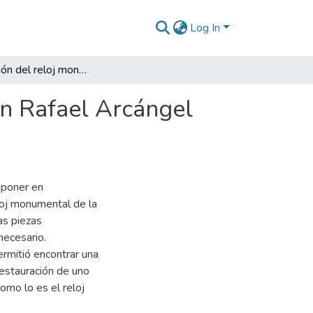
Log In
Restauración del reloj monumental de la Iglesia San Rafael Arcángel del Municipio de San Rafael Antioquia
an Rafael Arcángel
 poner en
oj monumental de la
as piezas
necesario.
ermitió encontrar una
restauración de uno
omo lo es el reloj