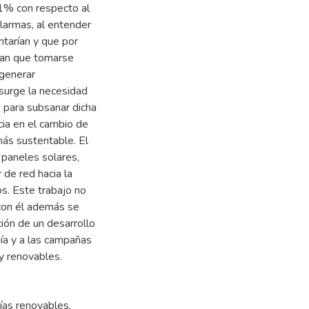
41% con respecto al
larmas, al entender
ntarían y que por
rían que tomarse
 generar
 surge la necesidad
o para subsanar dicha
cia en el cambio de
más sustentable. El
 paneles solares,
 de red hacia la
os. Este trabajo no
 con él además se
ión de un desarrollo
gía y a las campañas
y renovables.
ías renovables
,