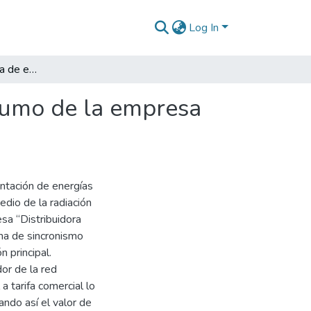
Log In
Diseño de un sistema de energía solar para el consumo de la empresa Pizzelino S.A.S.
nsumo de la empresa
ntación de energías
edio de la radiación
esa “Distribuidora
ema de sincronismo
n principal.
dor de la red
a tarifa comercial lo
ndo así el valor de