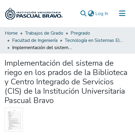
(current)
Log In
Communities & Collections
Home
Trabajos de Grado
Pregrado
Facultad de Ingeniería
Tecnología en Sistemas Electromecánicos
All of DSpace
Implementación del sistema de riego en los prados de la Biblioteca y Centro Integrado de Servicios (CIS) de la Institución Universitaria Pascual Bravo
Statistics
Implementación del sistema de
riego en los prados de la Biblioteca
y Centro Integrado de Servicios
(CIS) de la Institución Universitaria
Pascual Bravo