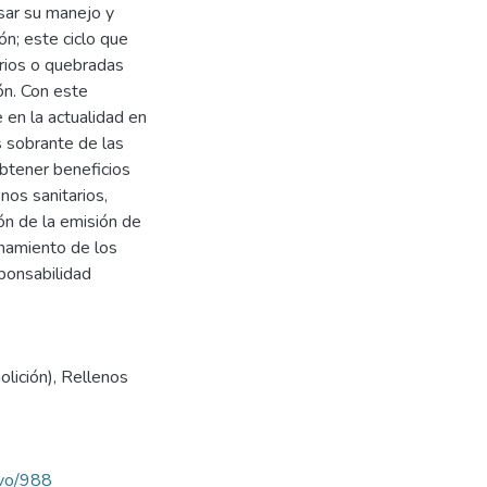
isar su manejo y
n; este ciclo que
 rios o quebradas
ón. Con este
 en la actualidad en
s sobrante de las
obtener beneficios
nos sanitarios,
ón de la emisión de
hamiento de los
ponsabilidad
lición)
,
Rellenos
avo/988