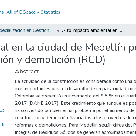
ns
All of DSpace
Statistics
Especialización en Gestión de Proyectos
Alto impacto ambiental en la ciudad de Medellín por parte de los residuos de construcción y demolición (RCD)
l en la ciudad de Medellín p
ción y demolición (RCD)
Abstract
La actividad de la construcción es considerada como una d
mas importantes para el desarrollo de un pais, ciudad, mun
Colombia se presentó un incremento del 9,8 % en el cuar
2017 (DANE 2017). Este crecimiento que aunque es posit
.p
ha convertido tambien en un problema por el aumento de 
cosntruccion y demolición Asociados a los proyectos de c
pdf
reformas o demoliciones. Para Medellin según cifras del 
Integral de Residuos Sólidos se generan aproximadame