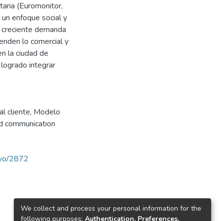
aria (Euromonitor,
un enfoque social y
a creciente demanda
enden lo comercial y
n la ciudad de
logrado integrar
al cliente
,
Modelo
nd communication
ravo/2872
We collect and process your personal information for the
following purposes:
Authentication, Preferences,