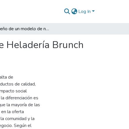
Log In
Diseño de un modelo de negocio para una marca de Heladería Brunch con denominación Prometeo
e Heladería Brunch
alta de
ductos de calidad,
impacto social
a diferenciación es
que la mayoría de las
en la oferta
 la comunidad y la
egocio. Según el