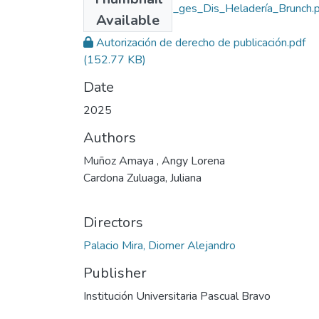
Rep_IUPB_Pro_ges_Dis_Heladería_Brunch.p
Available
(769.98 KB)
Autorización de derecho de publicación.pdf
(152.77 KB)
Date
2025
Authors
Muñoz Amaya , Angy Lorena
Cardona Zuluaga, Juliana
Directors
Palacio Mira, Diomer Alejandro
Publisher
Institución Universitaria Pascual Bravo