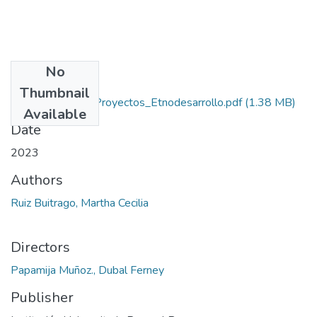
No
Files
Thumbnail
Rep_IUPB_Esp_Proyectos_Etnodesarrollo.pdf
(1.38 MB)
Available
Date
2023
Authors
Ruiz Buitrago, Martha Cecilia
Directors
Papamija Muñoz., Dubal Ferney
Publisher