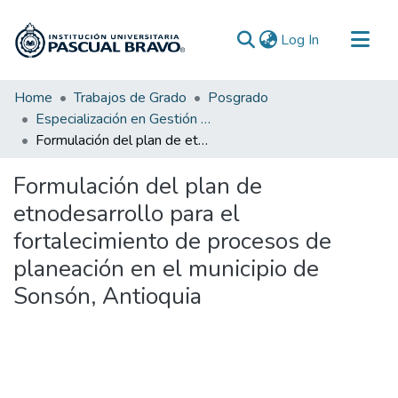
(current)
Log In
Communities & Collections
Home
Trabajos de Grado
Posgrado
Especialización en Gestión de Proyectos
All of DSpace
Formulación del plan de etnodesarrollo para el fortalecimiento de procesos de planeación en el municipio de Sonsón, Antioquia
Statistics
Formulación del plan de
etnodesarrollo para el
fortalecimiento de procesos de
planeación en el municipio de
Sonsón, Antioquia