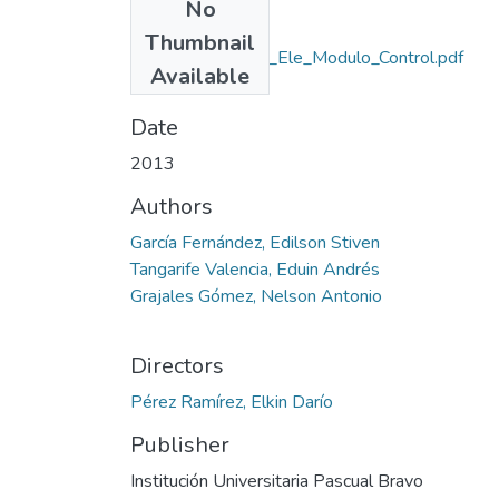
No
Files
Thumbnail
Rep_IUPB_Tec_Ele_Modulo_Control.pdf
Available
(713.58 KB)
Date
2013
Authors
García Fernández, Edilson Stiven
Tangarife Valencia, Eduin Andrés
Grajales Gómez, Nelson Antonio
Directors
Pérez Ramírez, Elkin Darío
Publisher
Institución Universitaria Pascual Bravo