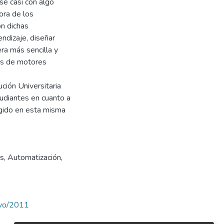
se casi con algo
ora de los
on dichas
endizaje, diseñar
ra más sencilla y
ues de motores
ción Universitaria
tudiantes en cuanto a
igido en esta misma
es
,
Automatización
,
ravo/2011