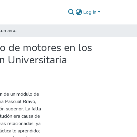
Log In
Módulo de control con arrancador suave para grupo de motores en los laboratorios de máquinas eléctricas de la Institución Universitaria Pascual Bravo
o de motores en los
n Universitaria
ión de un módulo de
ria Pascual Bravo,
n superior. La falta
itución era causa de
ras relacionadas, ya
áctica lo aprendido;