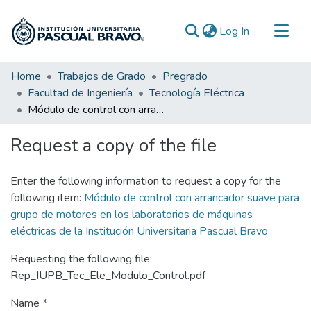
(current)
Log In
Communities & Collections
Home
Trabajos de Grado
Pregrado
Facultad de Ingeniería
Tecnología Eléctrica
All of DSpace
Módulo de control con arrancador suave para grupo de motores en los laboratorios de máquinas eléctricas de la Institución Universitaria Pascual Bravo
Statistics
Request a copy of the file
Enter the following information to request a copy for the
following item:
Módulo de control con arrancador suave para
grupo de motores en los laboratorios de máquinas
eléctricas de la Institución Universitaria Pascual Bravo
Requesting the following file:
Rep_IUPB_Tec_Ele_Modulo_Control.pdf
Name *