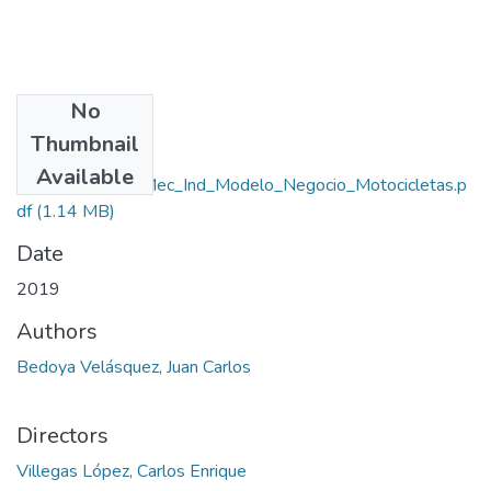
No
Files
Thumbnail
Available
Rep_IUPB_Tec_Mec_Ind_Modelo_Negocio_Motocicletas.p
df
(1.14 MB)
Date
2019
Authors
Bedoya Velásquez, Juan Carlos
Directors
Villegas López, Carlos Enrique