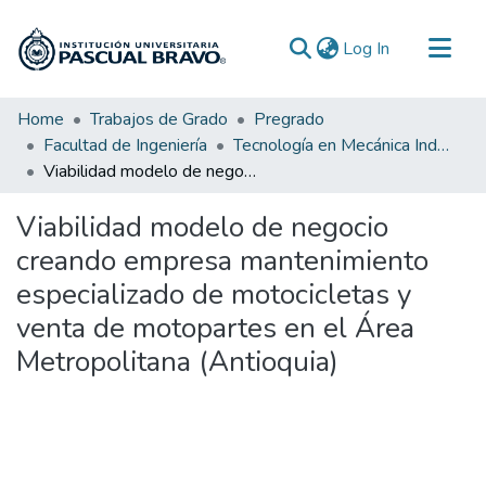
(current)
Log In
Communities & Collections
Home
Trabajos de Grado
Pregrado
Facultad de Ingeniería
Tecnología en Mecánica Industrial
All of DSpace
Viabilidad modelo de negocio creando empresa mantenimiento especializado de motocicletas y venta de motopartes en el Área Metropolitana (Antioquia)
Statistics
Viabilidad modelo de negocio
creando empresa mantenimiento
especializado de motocicletas y
venta de motopartes en el Área
Metropolitana (Antioquia)