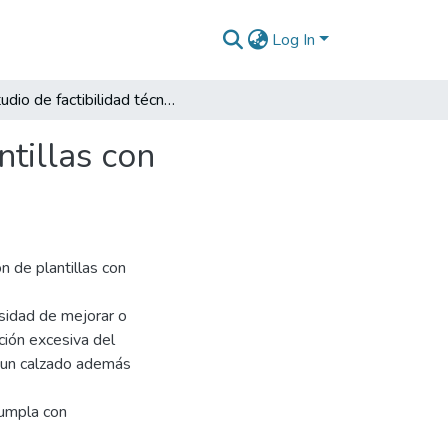
Log In
Estudio de factibilidad técnica de la fabricación plantillas con propiedades antibacterianas para calzado
ntillas con
n de plantillas con
esidad de mejorar o
ción excesiva del
r un calzado además
cumpla con