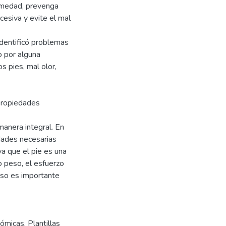
humedad, prevenga
esiva y evite el mal
identificó problemas
o por alguna
 pies, mal olor,
 propiedades
manera integral. En
edades necesarias
a que el pie es una
o peso, el esfuerzo
 eso es importante
tómicas
,
Plantillas