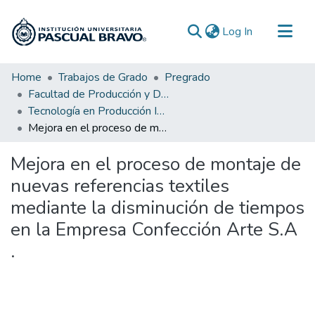
(current)
Log In
Communities & Collections
Home
Trabajos de Grado
Pregrado
Facultad de Producción y Diseño
All of DSpace
Tecnología en Producción Industrial
Statistics
Mejora en el proceso de montaje de nuevas referencias textiles mediante la disminución de tiempos en la Empresa Confección Arte S.A .
Mejora en el proceso de montaje de
nuevas referencias textiles
mediante la disminución de tiempos
en la Empresa Confección Arte S.A
.