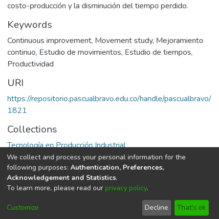
costo-producción y la disminución del tiempo perdido.
Keywords
Continuous improvement
,
Movement study
,
Mejoramiento
continuo
,
Estudio de movimientos
,
Estudio de tiempos
,
Productividad
URI
https://repositorio.pascualbravo.edu.co/handle/pascualbravo/
1821
Collections
Tecnología en Producción Industrial
We collect and process your personal information for the
Full item page
following purposes:
Authentication, Preferences,
Acknowledgement and Statistics
.
To learn more, please read our
privacy policy
.
DSpace software
copyright © 2002-2026
LYRASIS
Cookie
Privacy
End User
Send
Customize
Decline
That's ok
settings
policy
Agreement
Feedback