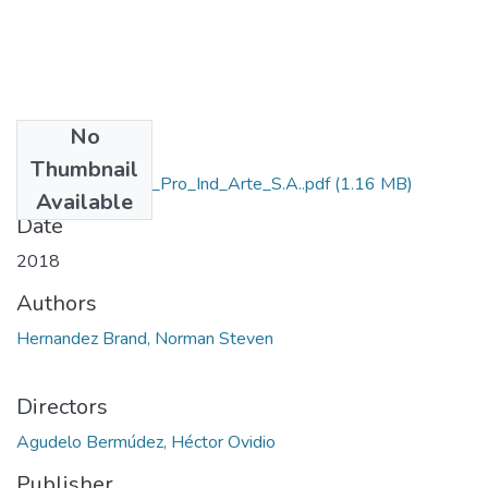
No
Files
Thumbnail
Rep_IUPB_Tec_Pro_Ind_Arte_S.A..pdf
(1.16 MB)
Available
Date
2018
Authors
Hernandez Brand, Norman Steven
Directors
Agudelo Bermúdez, Héctor Ovidio
Publisher