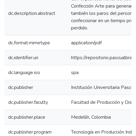
Confección Arte para generar u
dc.description.abstract
también los paros del personal
confeccionar en un tiempo prop
perdido.
dc.format.mimetype
application/pdf
dc.identifier.uri
https://repositorio.pascualbr
dc.language.iso
spa
dc.publisher
Institución Universitaria Pascu
dc.publisher.faculty
Facultad de Producción y Dise
dc.publisher.place
Medellín, Colombia
dc.publisher.program
Tecnología en Producción Indus