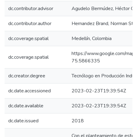
dc.contributor.advisor
Agudelo Bermúdez, Héctor Ov
dc.contributor.author
Hernandez Brand, Norman Ste
dc.coverage.spatial
Medellín, Colombia
https://www.google.com/m
dc.coverage.spatial
75.5866335
dc.creator.degree
Tecnólogo en Producción Indust
dc.date.accessioned
2023-02-23T19:39:54Z
dc.date.available
2023-02-23T19:39:54Z
dc.date.issued
2018
Con el planteamiento de este p