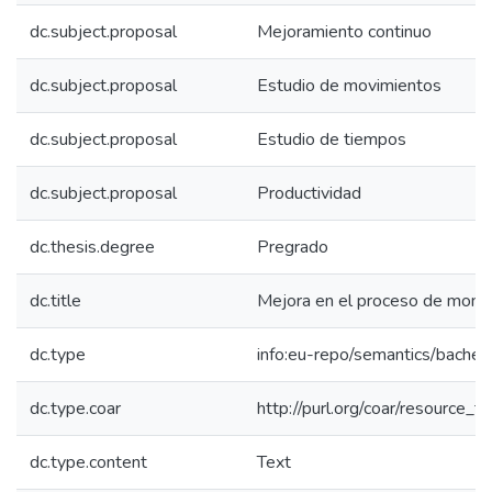
dc.subject.proposal
Mejoramiento continuo
dc.subject.proposal
Estudio de movimientos
dc.subject.proposal
Estudio de tiempos
dc.subject.proposal
Productividad
dc.thesis.degree
Pregrado
dc.title
Mejora en el proceso de montaj
dc.type
info:eu-repo/semantics/bachel
dc.type.coar
http://purl.org/coar/resource_t
dc.type.content
Text