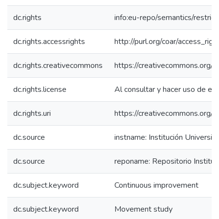
dc.rights
info:eu-repo/semantics/restri
dc.rights.accessrights
http://purl.org/coar/access_rig
dc.rights.creativecommons
https://creativecommons.org/li
dc.rights.license
Al consultar y hacer uso de es
dc.rights.uri
https://creativecommons.org/l
dc.source
instname: Institución Universit
dc.source
reponame: Repositorio Instituc
dc.subject.keyword
Continuous improvement
dc.subject.keyword
Movement study