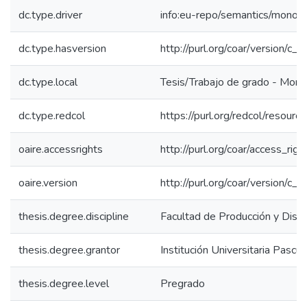
dc.type.driver
info:eu-repo/semantics/monog
dc.type.hasversion
http://purl.org/coar/version/
dc.type.local
Tesis/Trabajo de grado - Mono
dc.type.redcol
https://purl.org/redcol/resour
oaire.accessrights
http://purl.org/coar/access_rig
oaire.version
http://purl.org/coar/version/
thesis.degree.discipline
Facultad de Producción y Diseñ
thesis.degree.grantor
Institución Universitaria Pascu
thesis.degree.level
Pregrado