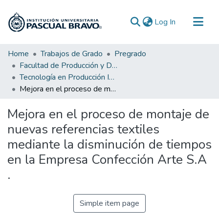
(current)
Log In
Communities & Collections
Home
Trabajos de Grado
Pregrado
Facultad de Producción y Diseño
All of DSpace
Tecnología en Producción Industrial
Statistics
Mejora en el proceso de montaje de nuevas referencias textiles mediante la disminución de tiempos en la Empresa Confección Arte S.A .
Mejora en el proceso de montaje de
nuevas referencias textiles
mediante la disminución de tiempos
en la Empresa Confección Arte S.A
.
Simple item page