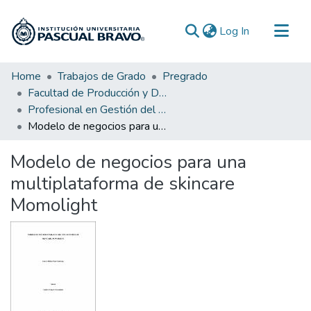
(current)
Log In
Communities & Collections
Home
Trabajos de Grado
Pregrado
Facultad de Producción y Diseño
All of DSpace
Profesional en Gestión del Diseño
Statistics
Modelo de negocios para una multiplataforma de skincare Momolight
Modelo de negocios para una
multiplataforma de skincare
Momolight