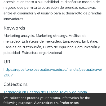
accesible; en tanto a su usabilidad, el diseñar un modelo de
negocio que permita la cocreación de prendas exclusivas
entre el diseñador y el usuario para el desarrollo de prendas
innovadoras.
Keywords
Marketing analysis
,
Marketing strategy
,
Análisis de
mercadeo
,
Estrategia de mercadeo
,
Empaques
,
Embalaje
,
Canales de distribución
,
Punto de equilibrio
,
Comunicación y
publicidad
,
Estructura organizacional
URI
https://repositorio.pascualbravo.edu.co/handle/pascualbravo/
2067
Collections
Tecnología en Gestión del Diseño Textil y de Moda
We collect and process your personal information for the
Full item page
following purposes:
Authentication, Preferences,