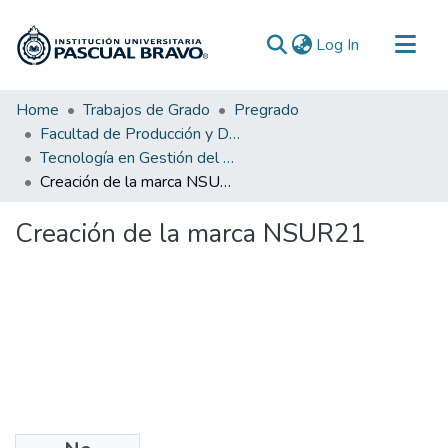
(current)
Log In
Communities & Collections
Home
Trabajos de Grado
Pregrado
Facultad de Producción y Diseño
All of DSpace
Tecnología en Gestión del Diseño Textil y de Moda
Statistics
Creación de la marca NSUR21
Creación de la marca NSUR21