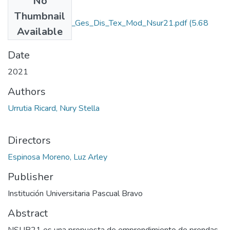
No
Files
Thumbnail
Rep_IUPB_Tec_Ges_Dis_Tex_Mod_Nsur21.pdf
(5.68
Available
MB)
Date
2021
Authors
Urrutia Ricard, Nury Stella
Directors
Espinosa Moreno, Luz Arley
Publisher
Institución Universitaria Pascual Bravo
Abstract
NSUR21 es una propuesta de emprendimiento de prendas